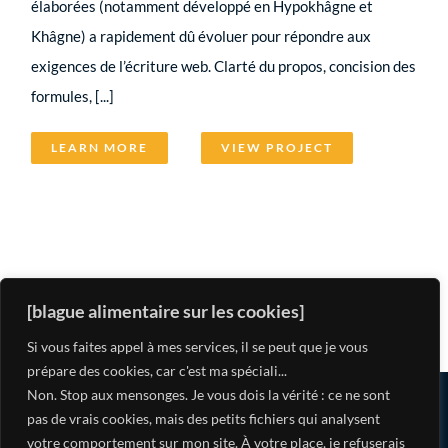
élaborées (notamment développé en Hypokhâgne et
Khâgne) a rapidement dû évoluer pour répondre aux
exigences de l’écriture web. Clarté du propos, concision des
formules, [...]
LEARN MORE
VIEW PROJECT
[blague alimentaire sur les cookies]
Si vous faites appel à mes services, il se peut que je vous
prépare des cookies, car c'est ma spéciali...
Non. Stop aux mensonges. Je vous dois la vérité : ce ne sont
© Copyright 2020 -
2026 | Tous droits réservés à brûle-
pas de vrais cookies, mais des petits fichiers qui analysent
votre comportement sur mon site. À votre place, je refuserais
pourpoint. |
Politique de confidentialité et mentions légales